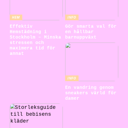
HEM
INFO
Effektiv
Gör smarta val för
Hemstädning i
en hållbar
Stockholm – Minska
barnuppväxt
stressen och
maximera tid för
annat
INFO
En vandring genom
sneakers värld för
damer