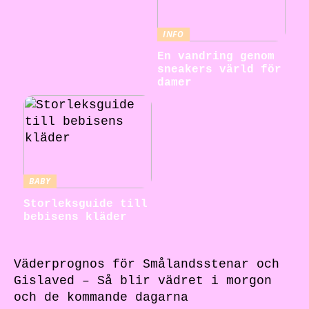
INFO
En vandring genom
sneakers värld för
damer
BABY
Storleksguide till
bebisens kläder
Väderprognos för Smålandsstenar och
Gislaved – Så blir vädret i morgon
och de kommande dagarna