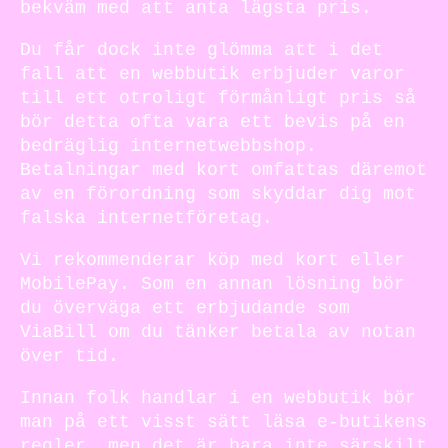
bekväm med att anta lägsta pris.
Du får dock inte glömma att i det
fall att en webbutik erbjuder varor
till ett otroligt förmånligt pris så
bör detta ofta vara ett bevis på en
bedräglig internetwebbshop.
Betalningar med kort omfattas däremot
av en förordning som skyddar dig mot
falska internetföretag.
Vi rekommenderar köp med kort eller
MobilePay. Som en annan lösning bör
du överväga ett erbjudande som
ViaBill om du tänker betala av notan
över tid.
Innan folk handlar i en webbutik bör
man på ett visst sätt läsa e-butikens
regler, men det är bara inte särskilt