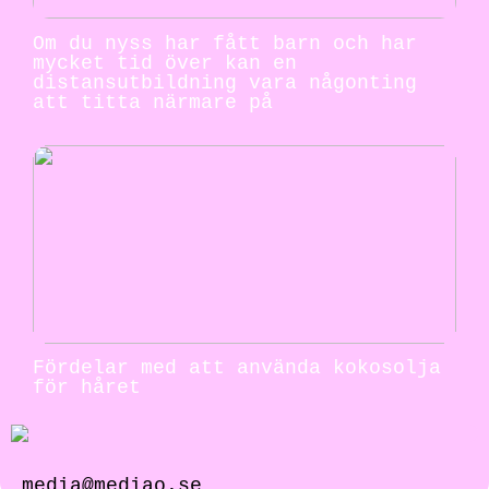
Om du nyss har fått barn och har
mycket tid över kan en
distansutbildning vara någonting
att titta närmare på
Fördelar med att använda kokosolja
för håret
media@mediao.se