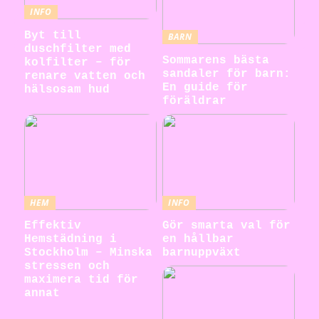
INFO
Byt till
BARN
duschfilter med
Sommarens bästa
kolfilter – för
sandaler för barn:
renare vatten och
En guide för
hälsosam hud
föräldrar
HEM
INFO
Effektiv
Gör smarta val för
Hemstädning i
en hållbar
Stockholm – Minska
barnuppväxt
stressen och
maximera tid för
annat