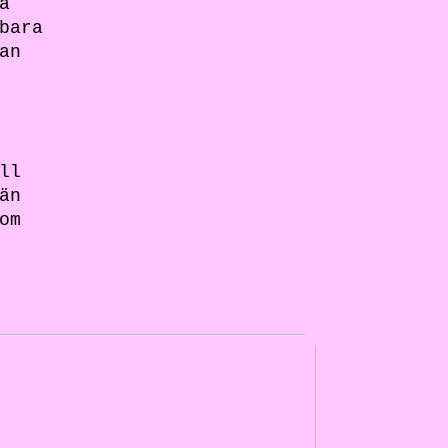
a
bara
an
ll
än
om