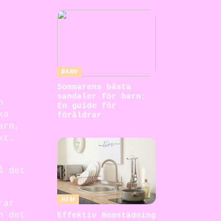
BARN
Sommarens bästa
sandaler för barn:
n
En guide för
ka
föräldrar
arn,
kt.
å det
HEM
rar
n det
Effektiv Hemstädning