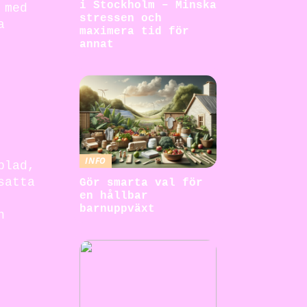
i Stockholm – Minska
 med
stressen och
a
maximera tid för
annat
INFO
plad,
satta
Gör smarta val för
en hållbar
barnuppväxt
n