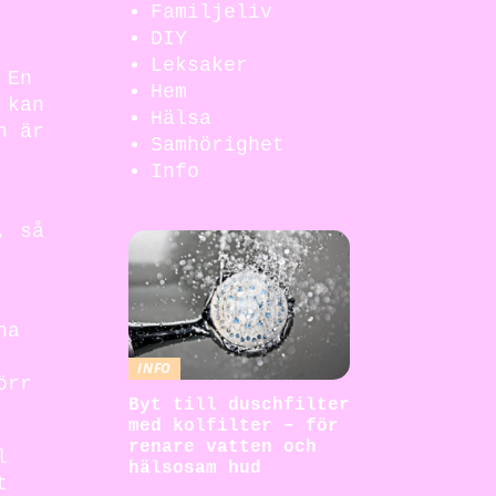
Familjeliv
DIY
Leksaker
 En
Hem
 kan
Hälsa
n är
Samhörighet
Info
, så
na
INFO
örr
Byt till duschfilter
med kolfilter – för
renare vatten och
l
hälsosam hud
t