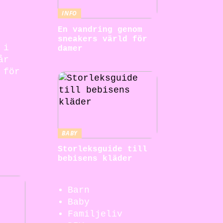
INFO
En vandring genom
sneakers värld för
 i
damer
år
 för
BABY
Storleksguide till
bebisens kläder
Barn
Baby
Familjeliv