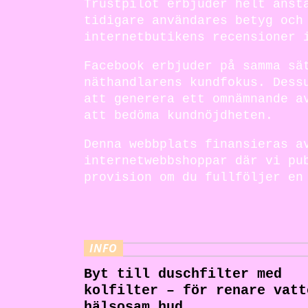
Trustpilot erbjuder helt anst
tidigare användares betyg och
internetbutikens recensioner 
Facebook erbjuder på samma sä
näthandlarens kundfokus. Dess
att generera ett omnämnande a
att bedöma kundnöjdheten.
Denna webbplats finansieras a
internetwebbshoppar där vi pu
provision om du fullföljer en
INFO
Byt till duschfilter med
kolfilter – för renare vatt
hälsosam hud