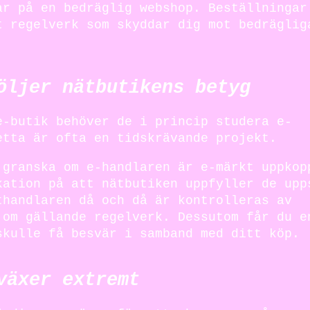
ar på en bedräglig webshop. Beställningar
t regelverk som skyddar dig mot bedräglig
öljer nätbutikens betyg
e-butik behöver de i princip studera e-
etta är ofta en tidskrävande projekt.
 granska om e-handlaren är e-märkt uppkop
kation på att nätbutiken uppfyller de upp
thandlaren då och då är kontrolleras av
 om gällande regelverk. Dessutom får du e
skulle få besvär i samband med ditt köp.
växer extremt