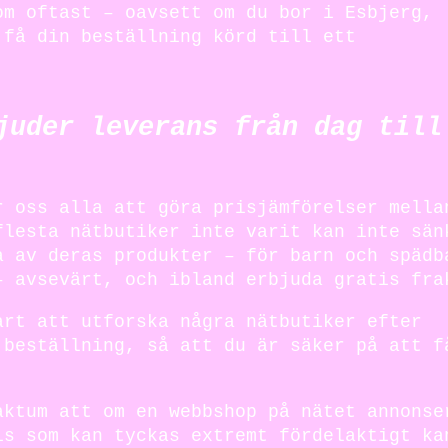
om oftast – oavsett om du bor i Esbjerg,
 få din beställning körd till ett
juder leverans från dag till
r oss alla att göra prisjämförelser mella
flesta nätbutiker inte varit kan inte sän
a av deras produkter – för barn och spädb
– avsevärt, och ibland erbjuda gratis fra
art att utforska några nätbutiker efter
 beställning, så att du är säker på att f
aktum att om en webbshop på nätet annonse
is som kan tyckas extremt fördelaktigt ka