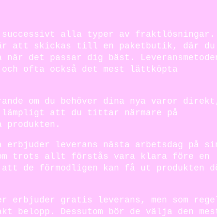
 successivt alla typer av fraktlösningar.
är att skickas till en paketbutik, där du
a när det passar dig bäst. Leveransmetode
 och ofta också det mest lättköpta
rande om du behöver dina nya varor direkt
 lämpligt att du tittar närmare på
a produkten.
a erbjuder leverans nästa arbetsdag på si
om trots allt förstås vara klara före en
 att de förmodligen kan få ut produkten d
er erbjuder gratis leverans, men som rege
akt belopp. Dessutom bör de välja den mes