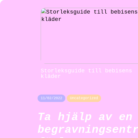
Storleksguide till bebisens
kläder
11/02/2022
Uncategorized
Ta hjälp av en
begravningsent