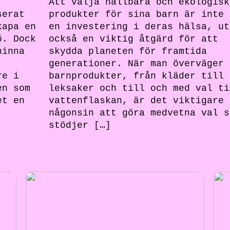
Att välja hållbara och ekologisk
serat
produkter för sina barn är inte 
kapa en
en investering i deras hälsa, ut
ö. Dock
också en viktig åtgärd för att
hinna
skydda planeten för framtida
generationer. När man överväger
re i
barnprodukter, från kläder till
en som
leksaker och till och med val ti
et en
vattenflaskan, är det viktigare 
någonsin att göra medvetna val s
stödjer […]