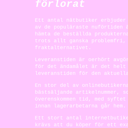
förlorat
Ett antal nätbutiker erbjuder
av de populäraste nuförtiden 
hämta de beställda produktern
trots allt ganska problemfri,
fraktalternativet.
Leveranstiden är oerhört avgö
för det ändamålet är det helt
leveranstiden för den aktuell
En stor del av onlinebutikern
bästsäljande artikelnummer, s
överenskommen tid, med syftet
innan lagerarbetarna går hem.
Ett stort antal internetbutik
krävs att du köper för ett ex