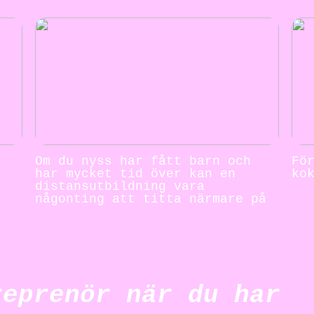
Om du nyss har fått barn och
Fö
har mycket tid över kan en
ko
distansutbildning vara
någonting att titta närmare på
reprenör när du har