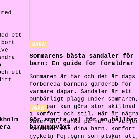
 med
Med ett
 bort
BARN
ive
Sommarens bästa sandaler för
andra
barn: En guide för föräldrar
n
och ett
Sommaren är här och det är dags 
ditt
förbereda barnens garderob för
varmare dagar. Sandaler är ett
oumbärligt plagg under sommaren,
rätt par kan göra stor skillnad 
INFO
i komfort och stil. Här är några
kholm
Gör smarta val för en hållbar
saker att tänka på när du väljer
era
barnuppväxt
sandaler för dina barn. Komfort 
nyckeln För barn som älskar att 