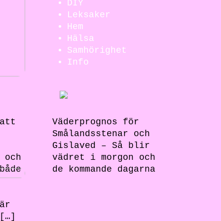
DIY
Leksaker
Hem
Hälsa
Samhörighet
Info
att
Väderprognos för
Smålandsstenar och
Gislaved – Så blir
 och
vädret i morgon och
både
de kommande dagarna
är
[…]