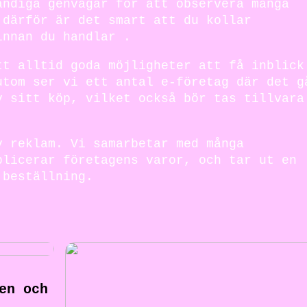
ändiga genvägar för att observera många
 därför är det smart att du kollar
innan du handlar .
tt alltid goda möjligheter att få inblick
utom ser vi ett antal e-företag där det g
v sitt köp, vilket också bör tas tillvara
v reklam. Vi samarbetar med många
blicerar företagens varor, och tar ut en
 beställning.
en och